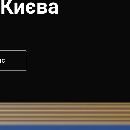
 Києва
ИС