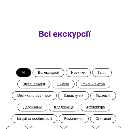
Всі екскурсії
All
Всі екскурсії
Новинки
Теплі
Цікаві локації
Зимові
Райони Києва
Містика та авантюри
Залаштунки
Підземні
Двориками
Кладовища
Архітектура
Історії та особистості
Романтичні
Оглядові