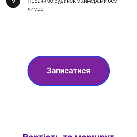
Побачимо будинок з химерами без
химер.
Записатися