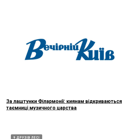
За лаштунки Філармонії: киянам відкриваються
таємниці музичного царства
9 ДРУЗІВ ЛЕСІ