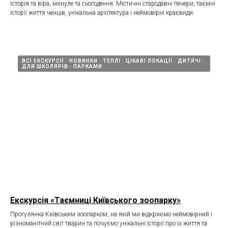
історія та віра, минуле та сьогодення. Містичні стародавні печери, таємні
історії життя ченців, унікальна архітектура і неймовірні краєвиди.
ВСІ ЕКСКУРСІЇ
НОВИНКИ
ТЕПЛІ
ЦІКАВІ ЛОКАЦІЇ
ДИТЯЧІ
ДЛЯ ШКОЛЯРІВ
ПАРКАМИ
Екскурсія «Таємниці Київського зоопарку»
Прогулянка Київським зоопарком, на якій ми відкриємо неймовірний і
різноманітний світ тварин та почуємо унікальні історії про їх життя та