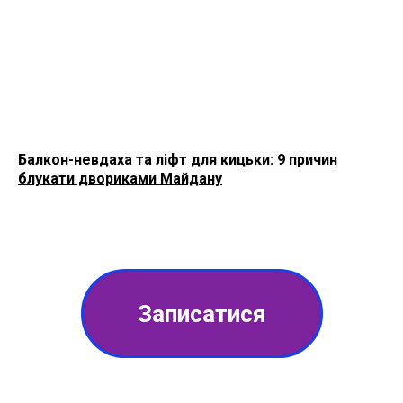
Балкон-невдаха та ліфт для кицьки: 9 причин
блукати двориками Майдану
Записатися