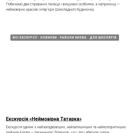
Побачимо два справжніх палаци і вишукані особняки, а наприкінці —
неймовірно красиві інтер’єри Шоколадного будиночку.
ВСІ ЕКСКУРСІЇ
НОВИНКИ
РАЙОНИ КИЄВА
ДЛЯ ШКОЛЯРІВ
Екскурсія «Неймовірна Татарка»
Екскурсія одним з найзагадковіших, найзатишніших та найколоритніших
районів Києва — таємничою Татаркою, що і досі зберігає шарм