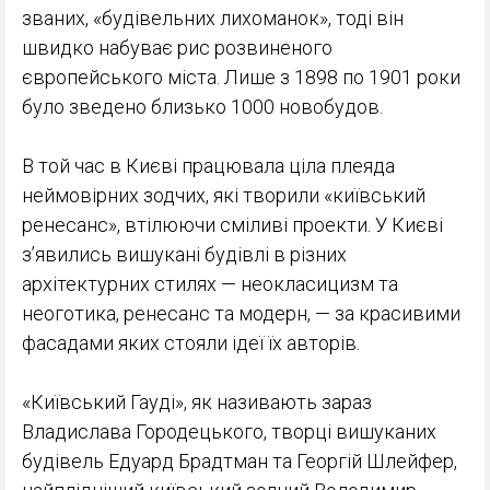
званих, «будівельних лихоманок», тоді він
швидко набуває рис розвиненого
європейського міста. Лише з 1898 по 1901 роки
було зведено близько 1000 новобудов.
В той час в Києві працювала ціла плеяда
неймовірних зодчих, які творили «київський
ренесанс», втілюючи сміливі проекти. У Києві
зʼявились вишукані будівлі в різних
архітектурних стилях — неокласицизм та
неоготика, ренесанс та модерн, — за красивими
фасадами яких стояли ідеї їх авторів.
«Київський Гауді», як називають зараз
Владислава Городецького, творці вишуканих
будівель Едуард Брадтман та Георгій Шлейфер,