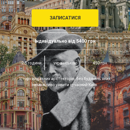
ЗАПИСАТИСЯ
Індивідуально від 5400 грн
2,5 години
українською
450 грн
Історії видатних архітекторів, без будівель яких
неможливо уявити сучасний Київ.