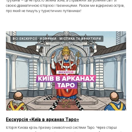
Труханів — це не просто зелена зона, а справжній загублений світ зі
своєю драматичною історією і таємницями. Разом ми відкриємо острів,
про який не пишуть у туристичних путівниках!
ВСІ ЕКСКУРСІЇ
НОВИНКИ
МІСТИКА ТА АВАНТЮРИ
Екскурсія «Київ в арканах Таро»
Історія Києва крізь призму символічної системи Таро. Через старші