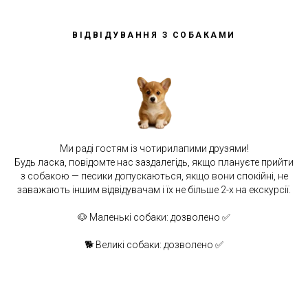
ВІДВІДУВАННЯ З СОБАКАМИ
Ми раді гостям із чотирилапими друзями!
Будь ласка, повідомте нас заздалегідь, якщо плануєте прийти
з собакою — песики допускаються, якщо вони спокійні, не
заважають іншим відвідувачам і їх не більше 2-х на екскурсії.
🐶 Маленькі собаки: дозволено ✅
🐕 Великі собаки: дозволено ✅