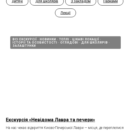
Дитячі
Для школярів
З закладом
Парками
Лекції
ВСІ ЕКСКУРСІЇ
НОВИНКИ
ТЕПЛІ
ЦІКАВІ ЛОКАЦІЇ
ІСТОРІЇ ТА ОСОБИСТОСТІ
ОГЛЯДОВІ
ДЛЯ ШКОЛЯРІВ
ЗАЛАШТУНКИ
Екскурсія «Невідома Лавра та печери»
На нас чекає відкриття Києво-Печерської Лаври — місця, де переплелися