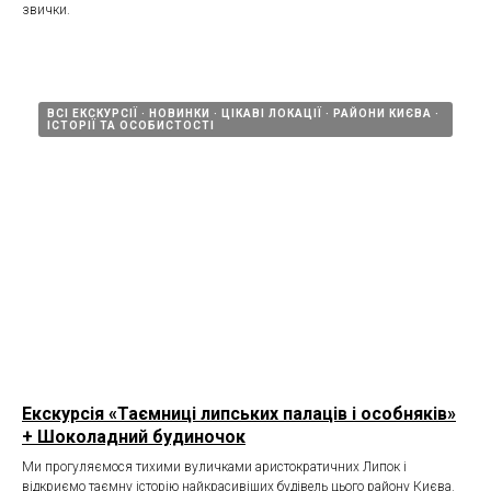
звички.
ВСІ ЕКСКУРСІЇ
НОВИНКИ
ЦІКАВІ ЛОКАЦІЇ
РАЙОНИ КИЄВА
ІСТОРІЇ ТА ОСОБИСТОСТІ
Екскурсія «Таємниці липських палаців і особняків»
+ Шоколадний будиночок
Ми прогуляємося тихими вуличками аристократичних Липок і
відкриємо таємну історію найкрасивіших будівель цього району Києва.