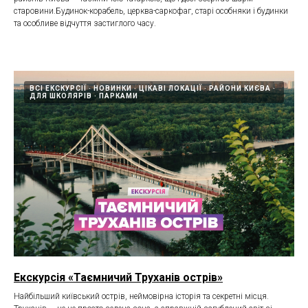
старовини.Будинок-корабель, церква-саркофаг, старі особняки і будинки
та особливе відчуття застиглого часу.
ВСІ ЕКСКУРСІЇ
НОВИНКИ
ЦІКАВІ ЛОКАЦІЇ
РАЙОНИ КИЄВА
ДЛЯ ШКОЛЯРІВ
ПАРКАМИ
Екскурсія «Таємничий Труханів острів»
Найбільший київський острів, неймовірна історія та секретні місця.