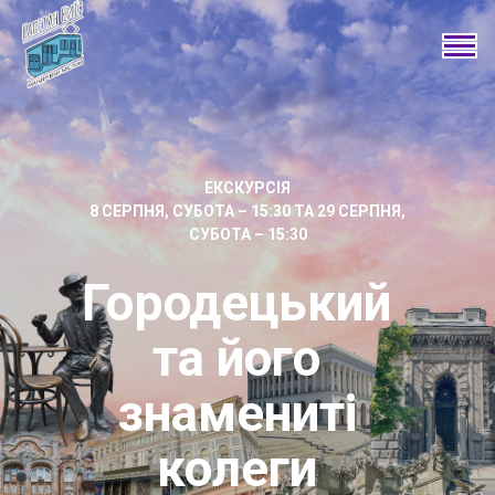
ЕКСКУРСІЯ
8 СЕРПНЯ, СУБОТА – 15:30 ТА 29 СЕРПНЯ,
СУБОТА – 15:30
Городецький
та його
знамениті
колеги