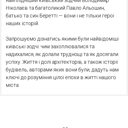
найплідніший київський зодчий Володимир
Ніколаєв та багатоликий Павло Альошин,
батько та син Беретті — вони і не тільки герої
наших історій.
Запрошуємо дізнатись якими були найвідоміші
київські зодчі: чим захоплювалися та
надихалися, як долали труднощі та як досягали
успіху. Життя і долі архітекторів, а також історії
будівель, авторами яких вони були, дадуть нам
ключі до розуміння цілої епохи в житті нашого
міста.