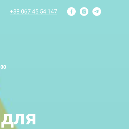
+38 067 45 54 147
:00
 для