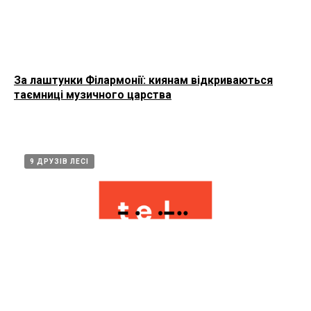
За лаштунки Філармонії: киянам відкриваються
таємниці музичного царства
9 ДРУЗІВ ЛЕСІ