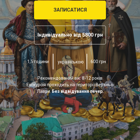
ЗАПИСАТИСЯ
Індивідуально від 5800 грн
1,5 години
600 грн
українською
Рекомендований вік: 8-12 років.
Екскурсія проходить на території Верхньої
Лаври.
Без відвідування печер.