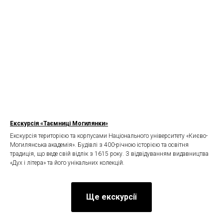
Екскурсія «Таємниці Могилянки»
Екскурсія територією та корпусами Національного університету «Києво-
Могилянська академія». Будівлі з 400-річною історією та освітня
традиція, що веде свій відлік з 1615 року. З відвідуванням видавництва
«Дух і літера» та його унікальних колекцій.
Ще екскурсії