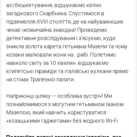
всі бешкетування, відшукаємо келію
загадкового Скарбника. Спустимося в
підземелля XVIII століття, де на найуважніших
чекає незвичайна знахідка! Проведемо
детективне розслідування і з'ясуємо, куди
зникла золота карета гетьмана Мазепи та чому
козаки малювали ікони на... рибі. Полетимо
навколо світу за 10 хвилин: відшукаємо
єгипетські піраміди та італійські вулкани прямо
на стінах Трапезної палати.
Наприкінці шляху — особлива зустріч! Ми
познайомимося з могутнім гетьманом Іваном
Мазепою, який навчить користуватися
«козацькими гаджетами» без жодного Wi-Fi.