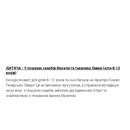
ДИТЯЧА • У пошуках скарбів Мазепи та таємниці Лаври (діти 8-12
років)
Екскурсія-квест для дітей 8–12 років та їхніх батьків на території Києво-
Печерської Лаври! Це не звичайна прогулянка, а справжня експедиція
крізь віки, з пошуком скарбів, веселим дослідженням історії та
знайомством з гетьманом Іваном Мазепою.