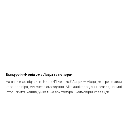
Екскурсія «Невідома Лавра та печери»
На нас чекає відкриття Києво-Печерської Лаври — місця, де переплелися
історія та віра, минуле та сьогодення. Містичні стародавні печери, таємні
історії життя ченців, унікальна архітектура і неймовірні краєвиди.