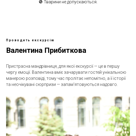
🚫 Тварини не допускаються.
Проводить екскурсію
Валентина Прибиткова
Пристрасна мандрівниця, для якої екскурсії — це в першу
чергу емоції. Валентина вміє зачарувати гостей унікальною
манерою розповіді, тому час пролітає непомітно, а її історії
та неочікувані сюрпризи — запам'ятовуються надовго.