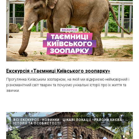
Екскурсія «Таємниці Київського зоопарку»
Прогулянка Київським зоопарком, на якій ми відкриємо неймовірний і
різноманітний світ тварин та почуємо унікальні історії про їх життя та
звички.
ВСІ ЕКСКУРСІЇ
НОВИНКИ
ЦІКАВІ ЛОКАЦІЇ
РАЙОНИ КИЄВА
ІСТОРІЇ ТА ОСОБИСТОСТІ