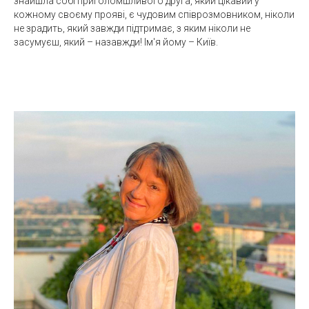
знайшла собі приголомшливого друга, який цікавий у
кожному своєму прояві, є чудовим співрозмовником, ніколи
не зрадить, який завжди підтримає, з яким ніколи не
засумуєш, який – назавжди! Ім'я йому – Київ.