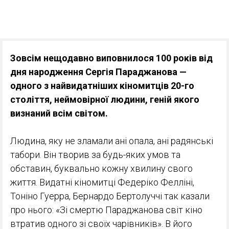
Зовсім нещодавно виповнилося 100 років від
дня народження Сергія Параджанова —
одного з найвидатніших кіномитців 20-го
століття, неймовірної людини, геній якого
визнаний всім світом.
Людина, яку не зламали ані опала, ані радянські
табори. Він творив за будь-яких умов та
обставин, буквально кожну хвилину свого
життя. Видатні кіномитці Федеріко Фелліні,
Тоніно Гуерра, Бернардо Бертолуччі так казали
про нього: «Зі смертю Параджанова світ кіно
втратив одного зі своїх чарівників». В його