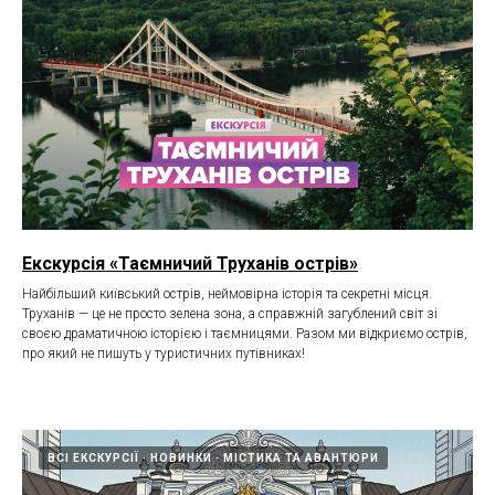
Екскурсія «Таємничий Труханів острів»
Найбільший київський острів, неймовірна історія та секретні місця.
Труханів — це не просто зелена зона, а справжній загублений світ зі
своєю драматичною історією і таємницями. Разом ми відкриємо острів,
про який не пишуть у туристичних путівниках!
ВСІ ЕКСКУРСІЇ
НОВИНКИ
МІСТИКА ТА АВАНТЮРИ