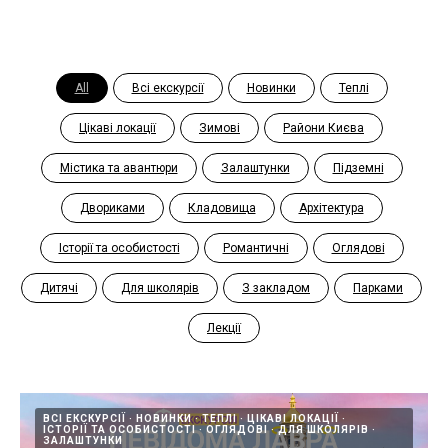
All
Всі екскурсії
Новинки
Теплі
Цікаві локації
Зимові
Райони Києва
Містика та авантюри
Залаштунки
Підземні
Двориками
Кладовища
Архітектура
Історії та особистості
Романтичні
Оглядові
Дитячі
Для школярів
З закладом
Парками
Лекції
ВСІ ЕКСКУРСІЇ
НОВИНКИ
ТЕПЛІ
ЦІКАВІ ЛОКАЦІЇ
ІСТОРІЇ ТА ОСОБИСТОСТІ
ОГЛЯДОВІ
ДЛЯ ШКОЛЯРІВ
ЗАЛАШТУНКИ