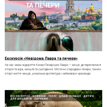
Екскурсія «Невідома Лавра та печери»
На нас чекає відкриття Києво-Печерської Лаври — місця, де переплелися
історія та віра, минуле та сьогодення. Містичні стародавні печери, таємні
історії життя ченців, унікальна архітектура і неймовірні краєвиди.
ВСІ ЕКСКУРСІЇ
НОВИНКИ
ТЕПЛІ
ЦІКАВІ ЛОКАЦІЇ
ДИТЯЧІ
ДЛЯ ШКОЛЯРІВ
ПАРКАМИ