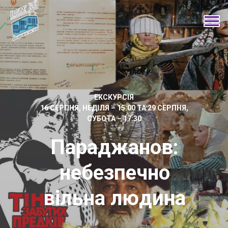
ЕКСКУРСІЯ
16 СЕРПНЯ, НЕДІЛЯ – 15:00 ТА 29 СЕРПНЯ,
СУБОТА – 17:30
Параджанов:
небезпечно
вільна людина