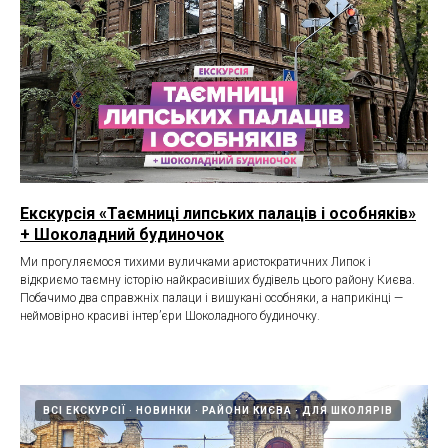
Екскурсія «Таємниці липських палаців і особняків»
+ Шоколадний будиночок
Ми прогуляємося тихими вуличками аристократичних Липок і
відкриємо таємну історію найкрасивіших будівель цього району Києва.
Побачимо два справжніх палаци і вишукані особняки, а наприкінці —
неймовірно красиві інтер’єри Шоколадного будиночку.
ВСІ ЕКСКУРСІЇ
НОВИНКИ
РАЙОНИ КИЄВА
ДЛЯ ШКОЛЯРІВ