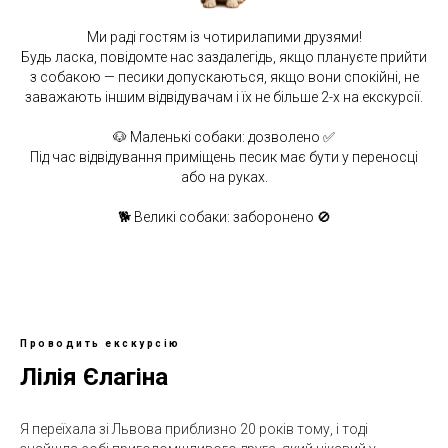
Ми раді гостям із чотирилапими друзями!
Будь ласка, повідомте нас заздалегідь, якщо плануєте прийти
з собакою — песики допускаються, якщо вони спокійні, не
заважають іншим відвідувачам і їх не більше 2-х на екскурсії.
🐶 Маленькі собаки: дозволено ✅
Під час відвідування приміщень песик має бути у переносці
або на руках.
🐕 Великі собаки: заборонено 🚫
Проводить екскурсію
Лілія Єлагіна
Я переїхала зі Львова приблизно 20 років тому, і тоді