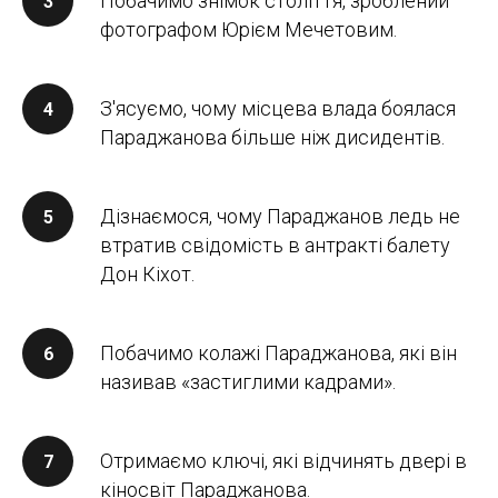
Побачимо знімок століття, зроблений
фотографом Юрієм Мечетовим.
З'ясуємо, чому місцева влада боялася
Параджанова більше ніж дисидентів.
Дізнаємося, чому Параджанов ледь не
втратив свідомість в антракті балету
Дон Кіхот.
Побачимо колажі Параджанова, які він
називав «застиглими кадрами».
Отримаємо ключі, які відчинять двері в
кіносвіт Параджанова.