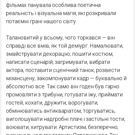
фільмах панувала особлива поетична
реальність і візуальна магія, які розкривали
потаємні грані нашого світу.
Талановитий у всьому, чого торкався — він
справді все вмів, як той деміург. Намалювати,
змайструвати декорацію, пошити костюм,
написати сценарій, загримувати, вибрати
актора, поставити сценічний танок, розвести
мізансцену, закомпонувати кадр — буквально й
абсолютно все. Так само він годен був гарно
промовляти з трибуни, готувати їжу, приймати
гостей, кохати, дружити, ворогувати,
обмінюватись антикваріатом, торгуватись,
виголошувати надгробні плачі і застільні тости,
воювати, хитрувати. Артистизм, безперечно,