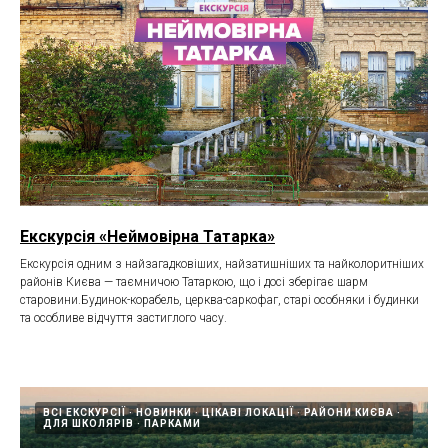
Екскурсія «Неймовірна Татарка»
Екскурсія одним з найзагадковіших, найзатишніших та найколоритніших
районів Києва — таємничою Татаркою, що і досі зберігає шарм
старовини.Будинок-корабель, церква-саркофаг, старі особняки і будинки
та особливе відчуття застиглого часу.
ВСІ ЕКСКУРСІЇ
НОВИНКИ
ЦІКАВІ ЛОКАЦІЇ
РАЙОНИ КИЄВА
ДЛЯ ШКОЛЯРІВ
ПАРКАМИ