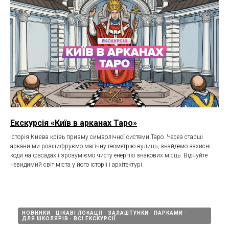
Екскурсія «Київ в арканах Таро»
Історія Києва крізь призму символічної системи Таро. Через старші
аркани ми розшифруємо магічну геометрію вулиць, знайдемо захисні
коди на фасадах і зрозуміємо чисту енергію знакових місць. Відчуйте
невидимий світ міста у його історії і архітектурі.
НОВИНКИ
ЦІКАВІ ЛОКАЦІЇ
ЗАЛАШТУНКИ
ПАРКАМИ
ДЛЯ ШКОЛЯРІВ
ВСІ ЕКСКУРСІЇ