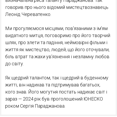
визначальна риса таланту Параджанова. Так
говорив про нього відомий мистецтвознавець
Леонід Череватенко.
Ми прогуляємося місцями, пов'язаними з ім'ям
видатного митця, поговоримо про його творчий
шлях, про злети та падіння, неймовірні фільми і
життя як мистецтво, людей, що його оточували,
біль втрат та жахи ув'язнення і незламну любов
до світу.
Як щедрий талантом, так і щедрий в буденному
житті, він надихав та підтримував багатьох,
кого знав. Його могутня постать надихає світ і
зараз — 2024 рік був проголошений ЮНЕСКО
роком Сергія Параджанова.