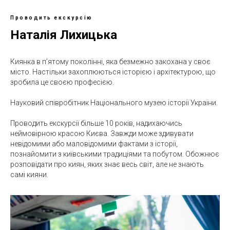
Проводить екскурсію
Наталія Лихицька
Киянка в п’ятому поколінні, яка безмежно закохана у своє
місто. Настільки захоплюються історією і архітектурою, що
зробила це своєю професією.
Науковий співробітник Національного музею історії України.
Проводить екскурсії більше 10 років, надихаючись
неймовірною красою Києва. Завжди може здивувати
невідомими або маловідомими фактами з історії,
познайомити з київськими традиціями та побутом. Обожнює
розповідати про киян, яких знає весь світ, але не знають
самі кияни.