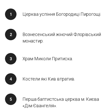
Церква успіння Богородиці Пирогощі.
Вознесенський жіночий Флорівський
монастир.
Храм Миколи Притиска.
Костели які Кив втратив.
Перша баптистська церква м. Києва
«Дім Євангелія».