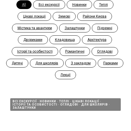
All
Всі екскурсії
Новинки
Теплі
Цікаві локації
Зимові
Райони Києва
Містика та авантюри
Залаштунки
Підземні
Двориками
Кладовища
Архітектура
Історії та особистості
Романтичні
Оглядові
Дитячі
Для школярів
З закладом
Парками
Лекції
ВСІ ЕКСКУРСІЇ
НОВИНКИ
ТЕПЛІ
ЦІКАВІ ЛОКАЦІЇ
ІСТОРІЇ ТА ОСОБИСТОСТІ
ОГЛЯДОВІ
ДЛЯ ШКОЛЯРІВ
ЗАЛАШТУНКИ