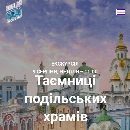
ЕКСКУРСІЯ
9 СЕРПНЯ, НЕДІЛЯ – 11:00
Таємниці
подільських
храмів