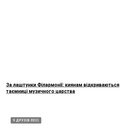
За лаштунки Філармонії: киянам відкриваються
таємниці музичного царства
9 ДРУЗІВ ЛЕСІ