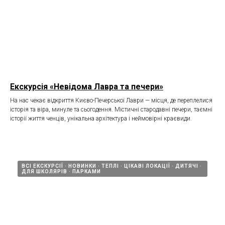
Екскурсія «Невідома Лавра та печери»
На нас чекає відкриття Києво-Печерської Лаври — місця, де переплелися
історія та віра, минуле та сьогодення. Містичні стародавні печери, таємні
історії життя ченців, унікальна архітектура і неймовірні краєвиди.
ВСІ ЕКСКУРСІЇ
НОВИНКИ
ТЕПЛІ
ЦІКАВІ ЛОКАЦІЇ
ДИТЯЧІ
ДЛЯ ШКОЛЯРІВ
ПАРКАМИ