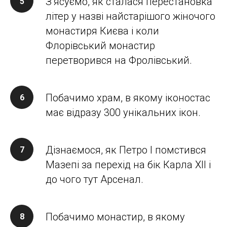
З’ясуємо, як сталася перестановка
літер у назві найстарішого жіночого
монастиря Києва і коли
Флорівський монастир
перетворився на Фролівський.
Побачимо храм, в якому іконостас
має відразу 300 унікальних ікон.
Дізнаємося, як Петро І помстився
Мазепі за перехід на бік Карла ХІІ і
до чого тут Арсенал.
Побачимо монастир, в якому