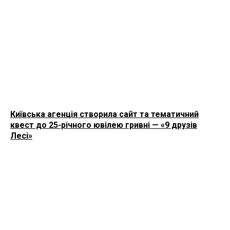
Київська агенція створила сайт та тематичний
квест до 25-річного ювілею гривні — «9 друзів
Лесі»