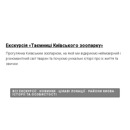
Екскурсія «Таємниці Київського зоопарку»
Прогулянка Київським зоопарком, на якій ми відкриємо неймовірний і
різноманітний світ тварин та почуємо унікальні історії про їх життя та
звички.
ВСІ ЕКСКУРСІЇ
НОВИНКИ
ЦІКАВІ ЛОКАЦІЇ
РАЙОНИ КИЄВА
ІСТОРІЇ ТА ОСОБИСТОСТІ