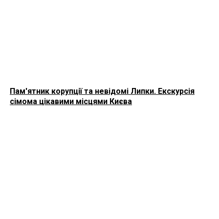
Пам'ятник корупції та невідомі Липки. Екскурсія
сімома цікавими місцями Києва