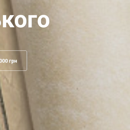
ького
000 грн