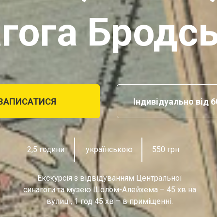
гога Бродс
ЗАПИСАТИСЯ
Індивідуально від 6
2,5 години
українською
550 грн
Екскурсія з відвідуванням Центральної
синагоги та музею Шолом-Алейхема – 45 хв на
вулиці, 1 год 45 хв – в приміщенні.