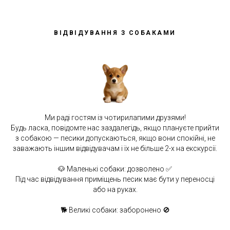
ВІДВІДУВАННЯ З СОБАКАМИ
Ми раді гостям із чотирилапими друзями!
Будь ласка, повідомте нас заздалегідь, якщо плануєте прийти
з собакою — песики допускаються, якщо вони спокійні, не
заважають іншим відвідувачам і їх не більше 2-х на екскурсії.
🐶 Маленькі собаки: дозволено ✅
Під час відвідування приміщень песик має бути у переносці
або на руках.
🐕 Великі собаки: заборонено 🚫