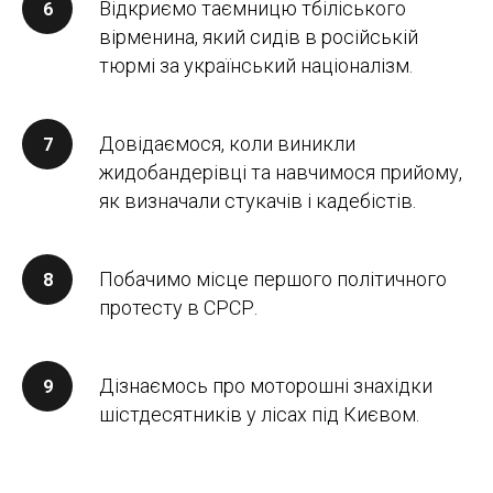
Відкриємо таємницю тбіліського
вірменина, який сидів в російській
тюрмі за український націоналізм.
Довідаємося, коли виникли
жидобандерівці та навчимося прийому,
як визначали стукачів і кадебістів.
Побачимо місце першого політичного
протесту в СРСР.
Дізнаємось про моторошні знахідки
шістдесятників у лісах під Києвом.