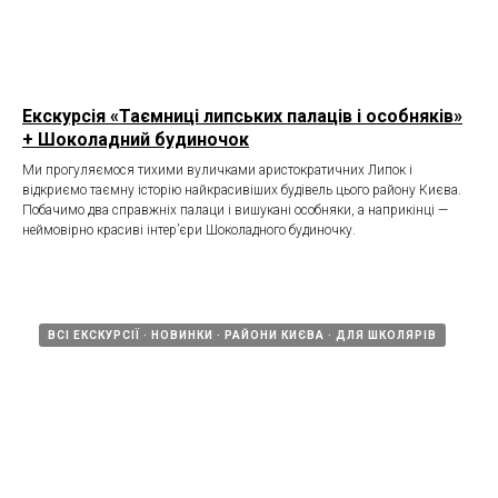
Екскурсія «Таємниці липських палаців і особняків»
+ Шоколадний будиночок
Ми прогуляємося тихими вуличками аристократичних Липок і
відкриємо таємну історію найкрасивіших будівель цього району Києва.
Побачимо два справжніх палаци і вишукані особняки, а наприкінці —
неймовірно красиві інтер’єри Шоколадного будиночку.
ВСІ ЕКСКУРСІЇ
НОВИНКИ
РАЙОНИ КИЄВА
ДЛЯ ШКОЛЯРІВ