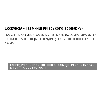
Екскурсія «Таємниці Київського зоопарку»
Прогулянка Київським зоопарком, на якій ми відкриємо неймовірний і
різноманітний світ тварин та почуємо унікальні історії про їх життя та
звички.
ВСІ ЕКСКУРСІЇ
НОВИНКИ
ЦІКАВІ ЛОКАЦІЇ
РАЙОНИ КИЄВА
ІСТОРІЇ ТА ОСОБИСТОСТІ