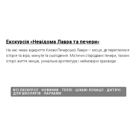
Екскурсія «Невідома Лавра та печери»
На нас чекає відкриття Києво-Печерської Лаври — місця, де переплелися
історія та віра, минуле та сьогодення. Містичні стародавні печери, таємні
історії життя ченців, унікальна архітектура і неймовірні краєвиди.
ВСІ ЕКСКУРСІЇ
НОВИНКИ
ТЕПЛІ
ЦІКАВІ ЛОКАЦІЇ
ДИТЯЧІ
ДЛЯ ШКОЛЯРІВ
ПАРКАМИ