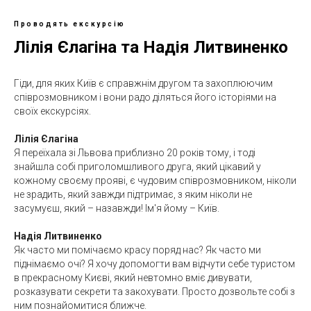
Проводять екскурсію
Лілія Єлагіна та Надія Литвиненко
Гіди, для яких Київ є справжнім другом та захоплюючим
співрозмовником і вони радо діляться його історіями на
своїх екскурсіях.
Лілія Єлагіна
Я переїхала зі Львова приблизно 20 років тому, і тоді
знайшла собі приголомшливого друга, який цікавий у
кожному своєму прояві, є чудовим співрозмовником, ніколи
не зрадить, який завжди підтримає, з яким ніколи не
засумуєш, який – назавжди! Ім'я йому – Київ.
Надія Литвиненко
Як часто ми помічаємо красу поряд нас? Як часто ми
піднімаємо очі? Я хочу допомогти вам відчути себе туристом
в прекрасному Києві, який невтомно вміє дивувати,
розказувати секрети та закохувати. Просто дозвольте собі з
ним познайомитися ближче.