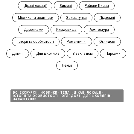
Цікаві локації
Зимові
Райони Києва
Містика та авантюри
Залаштунки
Підземні
Двориками
Кладовища
Архітектура
Історії та особистості
Романтичні
Оглядові
Дитячі
Для школярів
З закладом
Парками
Лекції
ВСІ ЕКСКУРСІЇ
НОВИНКИ
ТЕПЛІ
ЦІКАВІ ЛОКАЦІЇ
ІСТОРІЇ ТА ОСОБИСТОСТІ
ОГЛЯДОВІ
ДЛЯ ШКОЛЯРІВ
ЗАЛАШТУНКИ