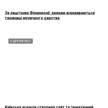
За лаштунки Філармонії: киянам відкриваються
таємниці музичного царства
9 ДРУЗІВ ЛЕСІ
Київська агенція створила сайт та тематичний