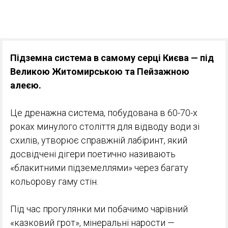
Підземна система в самому серці Києва — під
Великою Житомирською та Пейзажною
алеєю.
Це дренажна система, побудована в 60-70-х
роках минулого століття для відводу води зі
схилів, утворює справжній лабіринт, який
досвідчені дігери поетично називають
«блакитними підземеллями» через багату
кольорову гаму стін.
Під час прогулянки ми побачимо чарівний
«казковий грот», мінеральні нарости —