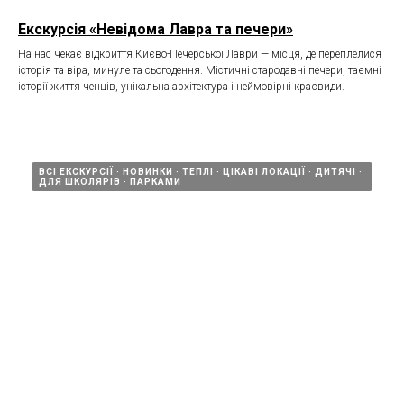
Екскурсія «Невідома Лавра та печери»
На нас чекає відкриття Києво-Печерської Лаври — місця, де переплелися
історія та віра, минуле та сьогодення. Містичні стародавні печери, таємні
історії життя ченців, унікальна архітектура і неймовірні краєвиди.
ВСІ ЕКСКУРСІЇ
НОВИНКИ
ТЕПЛІ
ЦІКАВІ ЛОКАЦІЇ
ДИТЯЧІ
ДЛЯ ШКОЛЯРІВ
ПАРКАМИ