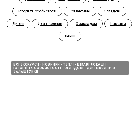
Історії та особистості
Романтичні
Оглядові
Дитячі
Для школярів
З закладом
Парками
Лекції
ВСІ ЕКСКУРСІЇ
НОВИНКИ
ТЕПЛІ
ЦІКАВІ ЛОКАЦІЇ
ІСТОРІЇ ТА ОСОБИСТОСТІ
ОГЛЯДОВІ
ДЛЯ ШКОЛЯРІВ
ЗАЛАШТУНКИ