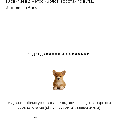
10 хвилин від метро «Золоті ворота» по вулиці
«Ярославів Вал».
ВІДВІДУВАННЯ З СОБАКАМИ
Ми дуже любимо усіх пухнастиків, але на на цю екскурсію з
ними не можна (ні з великими, ні з маленькими).