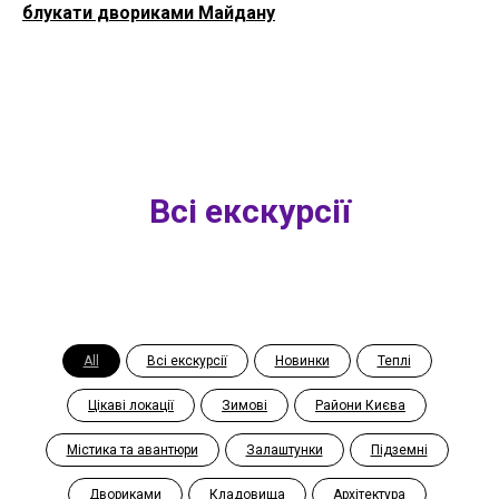
блукати двориками Майдану
Всі екскурсії
All
Всі екскурсії
Новинки
Теплі
Цікаві локації
Зимові
Райони Києва
Містика та авантюри
Залаштунки
Підземні
Двориками
Кладовища
Архітектура