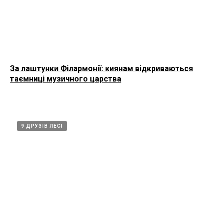
За лаштунки Філармонії: киянам відкриваються
таємниці музичного царства
9 ДРУЗІВ ЛЕСІ