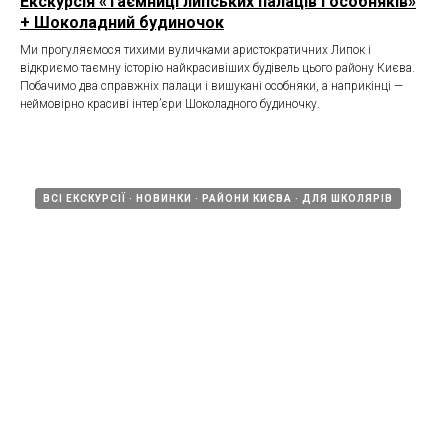
Екскурсія «Таємниці липських палаців і особняків»
+ Шоколадний будиночок
Ми прогуляємося тихими вуличками аристократичних Липок і
відкриємо таємну історію найкрасивіших будівель цього району Києва.
Побачимо два справжніх палаци і вишукані особняки, а наприкінці —
неймовірно красиві інтер’єри Шоколадного будиночку.
ВСІ ЕКСКУРСІЇ
НОВИНКИ
РАЙОНИ КИЄВА
ДЛЯ ШКОЛЯРІВ