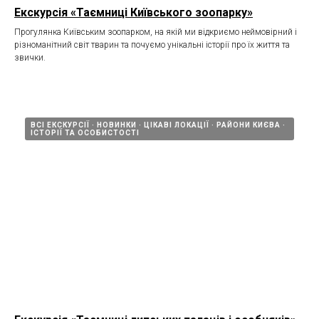
Екскурсія «Таємниці Київського зоопарку»
Прогулянка Київським зоопарком, на якій ми відкриємо неймовірний і
різноманітний світ тварин та почуємо унікальні історії про їх життя та
звички.
ВСІ ЕКСКУРСІЇ
НОВИНКИ
ЦІКАВІ ЛОКАЦІЇ
РАЙОНИ КИЄВА
ІСТОРІЇ ТА ОСОБИСТОСТІ