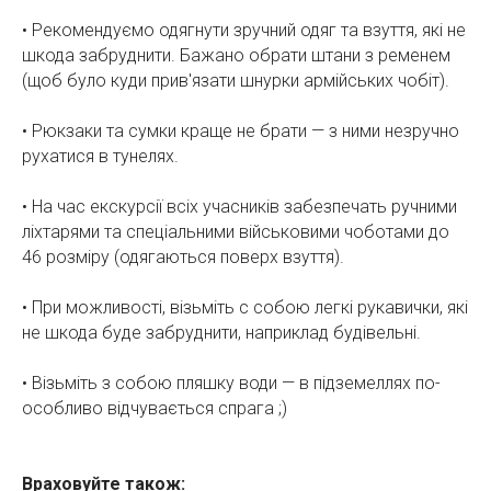
• Рекомендуємо одягнути зручний одяг та взуття, які не
шкода забруднити. Бажано обрати штани з ременем
(щоб було куди прив'язати шнурки армійських чобіт).
• Рюкзаки та сумки краще не брати — з ними незручно
рухатися в тунелях.
• На час екскурсії всіх учасників забезпечать ручними
ліхтарями та спеціальними військовими чоботами до
46 розміру (одягаються поверх взуття).
• При можливості, візьміть с собою легкі рукавички, які
не шкода буде забруднити, наприклад будівельні.
• Візьміть з собою пляшку води — в підземеллях по-
особливо відчувається спрага ;)
Враховуйте також: