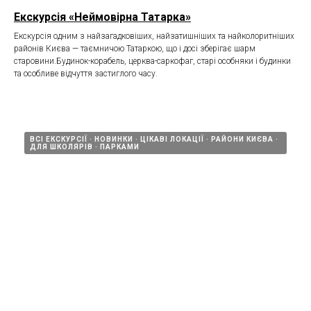
Екскурсія «Неймовірна Татарка»
Екскурсія одним з найзагадковіших, найзатишніших та найколоритніших
районів Києва — таємничою Татаркою, що і досі зберігає шарм
старовини.Будинок-корабель, церква-саркофаг, старі особняки і будинки
та особливе відчуття застиглого часу.
ВСІ ЕКСКУРСІЇ
НОВИНКИ
ЦІКАВІ ЛОКАЦІЇ
РАЙОНИ КИЄВА
ДЛЯ ШКОЛЯРІВ
ПАРКАМИ