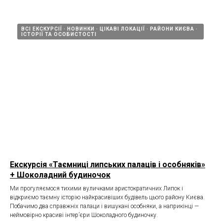
ВСІ ЕКСКУРСІЇ
НОВИНКИ
ЦІКАВІ ЛОКАЦІЇ
РАЙОНИ КИЄВА
ІСТОРІЇ ТА ОСОБИСТОСТІ
Екскурсія «Таємниці липських палаців і особняків»
+ Шоколадний будиночок
Ми прогуляємося тихими вуличками аристократичних Липок і
відкриємо таємну історію найкрасивіших будівель цього району Києва.
Побачимо два справжніх палаци і вишукані особняки, а наприкінці —
неймовірно красиві інтер’єри Шоколадного будиночку.