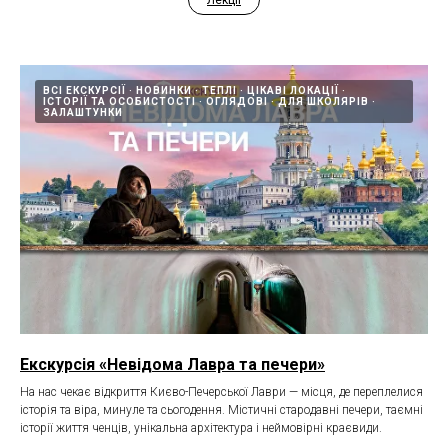
ВСІ ЕКСКУРСІЇ
НОВИНКИ
ТЕПЛІ
ЦІКАВІ ЛОКАЦІЇ
ІСТОРІЇ ТА ОСОБИСТОСТІ
ОГЛЯДОВІ
ДЛЯ ШКОЛЯРІВ
ЗАЛАШТУНКИ
Екскурсія «Невідома Лавра та печери»
На нас чекає відкриття Києво-Печерської Лаври — місця, де переплелися
історія та віра, минуле та сьогодення. Містичні стародавні печери, таємні
історії життя ченців, унікальна архітектура і неймовірні краєвиди.