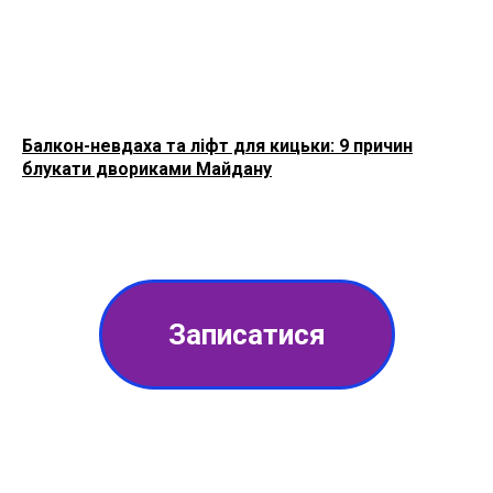
Балкон-невдаха та ліфт для кицьки: 9 причин
блукати двориками Майдану
Записатися