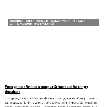
НОВИНКИ
ЦІКАВІ ЛОКАЦІЇ
ЗАЛАШТУНКИ
ПАРКАМИ
ДЛЯ ШКОЛЯРІВ
ВСІ ЕКСКУРСІЇ
Екскурсія «Весна в закритій частині ботсаду
Фоміна»
Екскурсія до наукової ботсаду Фоміна — місця, зазвичай недоступного
для відвідувачів. Він відкриє нам свою потаємну красу: різноманіття
рослин з усіх куточків світу, що ростуть тут понад століття, гармонійні