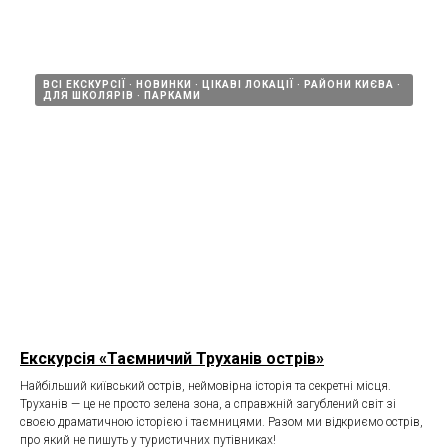
ВСІ ЕКСКУРСІЇ
НОВИНКИ
ЦІКАВІ ЛОКАЦІЇ
РАЙОНИ КИЄВА
ДЛЯ ШКОЛЯРІВ
ПАРКАМИ
Екскурсія «Таємничий Труханів острів»
Найбільший київський острів, неймовірна історія та секретні місця.
Труханів — це не просто зелена зона, а справжній загублений світ зі
своєю драматичною історією і таємницями. Разом ми відкриємо острів,
про який не пишуть у туристичних путівниках!