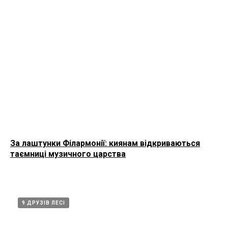
За лаштунки Філармонії: киянам відкриваються
таємниці музичного царства
9 ДРУЗІВ ЛЕСІ