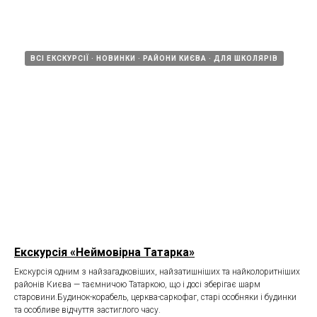
ВСІ ЕКСКУРСІЇ
НОВИНКИ
РАЙОНИ КИЄВА
ДЛЯ ШКОЛЯРІВ
Екскурсія «Неймовірна Татарка»
Екскурсія одним з найзагадковіших, найзатишніших та найколоритніших
районів Києва — таємничою Татаркою, що і досі зберігає шарм
старовини.Будинок-корабель, церква-саркофаг, старі особняки і будинки
та особливе відчуття застиглого часу.