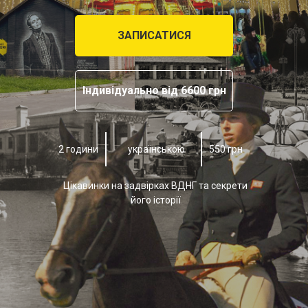
ЗАПИСАТИСЯ
Індивідуально від 6600 грн
2 години
українською
550 грн
Цікавинки на задвірках ВДНГ та секрети
його історії