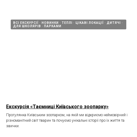
ВСІ ЕКСКУРСІЇ
НОВИНКИ
ТЕПЛІ
ЦІКАВІ ЛОКАЦІЇ
ДИТЯЧІ
ДЛЯ ШКОЛЯРІВ
ПАРКАМИ
Екскурсія «Таємниці Київського зоопарку»
Прогулянка Київським зоопарком, на якій ми відкриємо неймовірний і
різноманітний світ тварин та почуємо унікальні історії про їх життя та
звички.