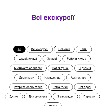
Всі екскурсії
All
Всі екскурсії
Новинки
Теплі
Цікаві локації
Зимові
Райони Києва
Містика та авантюри
Залаштунки
Підземні
Двориками
Кладовища
Архітектура
Історії та особистості
Романтичні
Оглядові
Дитячі
Для школярів
З закладом
Парками
Лекції