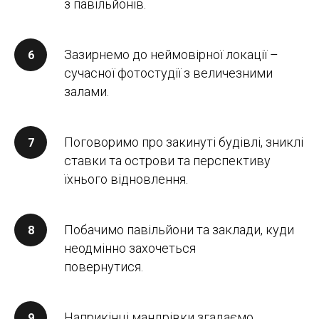
з павільйонів.
Зазирнемо до неймовірної локації –
сучасної фотостудії з величезними
залами.
Поговоримо про закинуті будівлі, зниклі
ставки та острови та перспективу
їхнього відновлення.
Побачимо павільйони та заклади, куди
неодмінно захочеться
повернутися.
Наприкінці мандрівки згадаємо