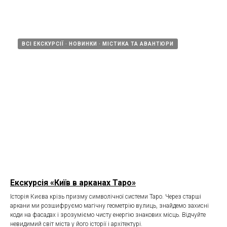
ВСІ ЕКСКУРСІЇ
НОВИНКИ
МІСТИКА ТА АВАНТЮРИ
Екскурсія «Київ в арканах Таро»
Історія Києва крізь призму символічної системи Таро. Через старші
аркани ми розшифруємо магічну геометрію вулиць, знайдемо захисні
коди на фасадах і зрозуміємо чисту енергію знакових місць. Відчуйте
невидимий світ міста у його історії і архітектурі.