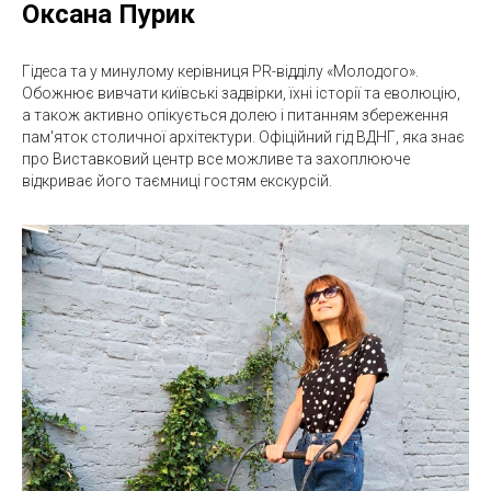
Оксана Пурик
Гідеса та у минулому керівниця PR-відділу «Молодого».
Обожнює вивчати київські задвірки, їхні історії та еволюцію,
а також активно опікується долею і питанням збереження
пам'яток столичної архітектури. Офіційний гід ВДНГ, яка знає
про Виставковий центр все можливе та захоплююче
відкриває його таємниці гостям екскурсій.