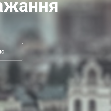
ажання
ИС