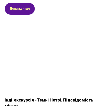
Докладніше
Інді-екскурсія «Темні Нетрі. Підсвідомість
міста»