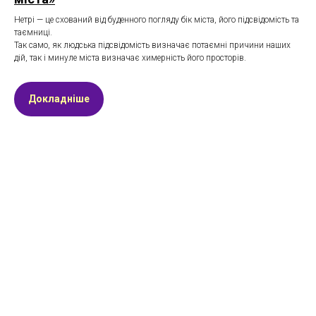
Нетрі — це схований від буденного погляду бік міста, його підсвідомість та
таємниці.
Так само, як людська підсвідомість визначає потаємні причини наших
дій, так і минуле міста визначає химерність його просторів.
Докладніше