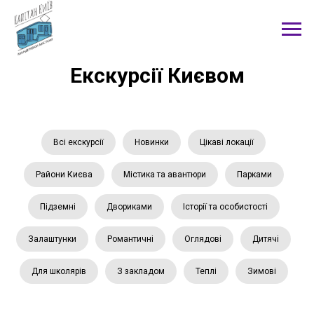
Екскурсії Києвом
Всі екскурсії
Новинки
Цікаві локації
Райони Києва
Містика та авантюри
Парками
Підземні
Двориками
Історії та особистості
Залаштунки
Романтичні
Оглядові
Дитячі
Для школярів
З закладом
Теплі
Зимові