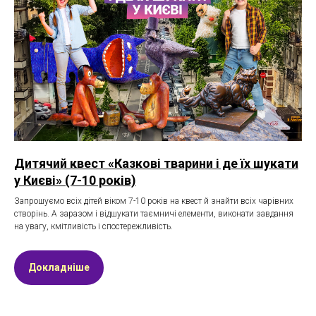
Дитячий квест «Казкові тварини і де їх шукати
у Києві» (7-10 років)
Запрошуємо всіх дітей віком 7-10 років на квест й знайти всіх чарівних
створінь. А заразом і відшукати таємничі елементи, виконати завдання
на увагу, кмітливість і спостережливість.
Докладніше