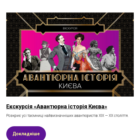
Екскурсія «Авантюрна історія Києва»
Розкриє усі таємниці найвизначніших авантюристів XIX — XX століття.
Докладніше