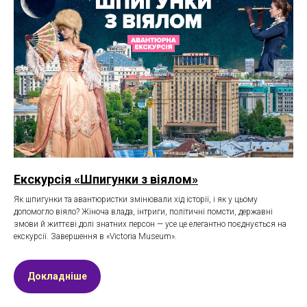
Екскурсія «Шпигунки з віялом»
Як шпигунки та авантюристки змінювали хід історії, і як у цьому
допомогло віяло? Жіноча влада, інтриги, політичні помсти, державні
змови й життєві долі знатних персон — усе це елегантно поєднується на
екскурсії. Завершення в «Victoria Museum».
Докладніше