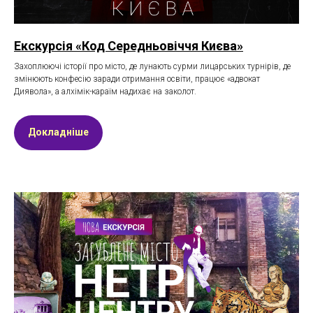
Екскурсія «Код Середньовіччя Києва»
Захоплюючі історії про місто, де лунають сурми лицарських турнірів, де
змінюють конфесію заради отримання освіти, працює «адвокат
Диявола», а алхімік-караїм надихає на заколот.
Докладніше