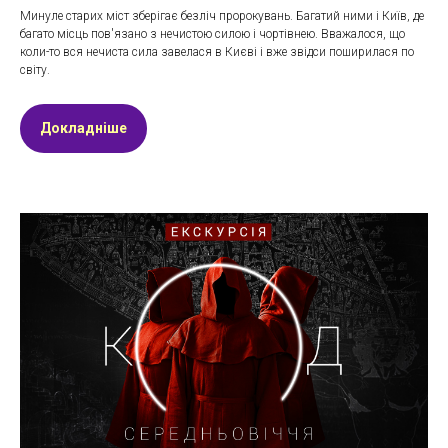
Минуле старих міст зберігає безліч пророкувань. Багатий ними і Київ, де
багато місць пов'язано з нечистою силою і чортівнею. Вважалося, що
коли-то вся нечиста сила завелася в Києві і вже звідси поширилася по
світу.
Докладніше