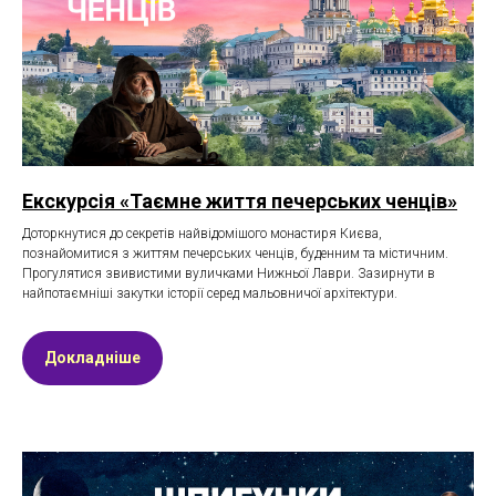
Екскурсія «Таємне життя печерських ченців»
Доторкнутися до секретів найвідомішого монастиря Києва,
познайомитися з життям печерських ченців, буденним та містичним.
Прогулятися звивистими вуличками Нижньої Лаври. Зазирнути в
найпотаємніші закутки історії серед мальовничої архітектури.
Докладніше