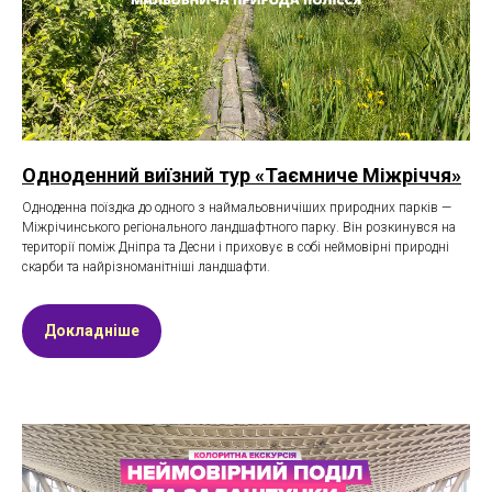
Одноденний виїзний тур «Таємниче Міжріччя»
Одноденна поїздка до одного з наймальовничіших природних парків —
Міжрічинського регіонального ландшафтного парку. Він розкинувся на
території поміж Дніпра та Десни і приховує в собі неймовірні природні
скарби та найрізноманітніші ландшафти.
Докладніше