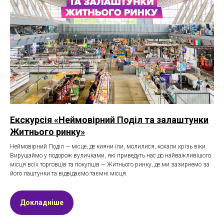
Екскурсія «Неймовірний Поділ та залаштунки
Житнього ринку»
Неймовірний Поділ — місце, де кияни їли, молилися, кохали крізь віки.
Вирушаймо у подорож вуличками, які приведуть нас до найважливішого
місця всіх торговців та покупців — Житнього ринку, де ми зазирнемо за
його лаштунки та відвідаємо таємні місця.
Докладніше