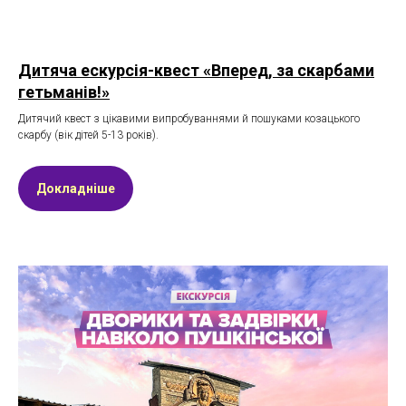
Дитяча ескурсія-квест «Вперед, за скарбами
гетьманів!»
Дитячий квест з цікавими випробуваннями й пошуками козацького
скарбу (вік дітей 5-13 років).
Докладніше