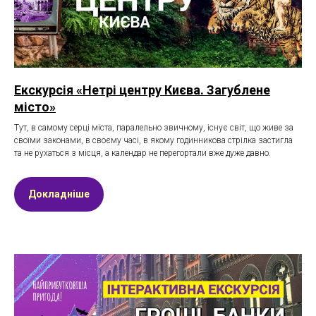
Екскурсія «Нетрі центру Києва. Загублене
місто»
Тут, в самому серці міста, паралельно звичному, існує світ, що живе за
своїми законами, в своєму часі, в якому годинникова стрілка застигла
та не рухаться з місця, а календар не перегортали вже дуже давно.
Докладніше