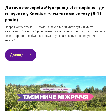
Дитяча екскурсія «Чудернацькі створіння і де
їх шукати у Києві» з елементами квесту (8-11
років)
Запрошуємо дітей 8–11 років на захопливий квест вулицями та
двориками Києва, щоб розшукати фантастичних створінь, що сховалися
серед старовинних будинків, скульптур і загадкових архітектурних
деталей.
Докладніше