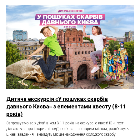
Дитяча екскурсія «У пошуках скарбів
давнього Києва» з елементами квесту (8-11
років)
Запрошуємо всіх дітей віком 8-11 років на екскурсію-квест! Юні гості
дізнаються про історичні події, пов’язані зі старим містом, розв'яжуть
цікаві завдання і знайдуть місцезнаходження солодкого скарбу.