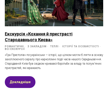
Екскурсія «Кохання й пристрасті
Стародавнього Києва»
РОМАНТИЧНІ
З ЗАКЛАДОМ
ТЕПЛІ
ІСТОРІЇ ТА ОСОБИСТОСТІ
ВСІ ЕКСКУРСІЇ
«Гра Престолів» по-українськи — історії, що цілком могли б лягти в основу
захоплюючого серіалу про карколомні події часів нашого Середньовіччя.
Стародавній Київ був свідком кривавої боротьби за владу та полум'яних
пристрастей, які вражають.
Докладніше