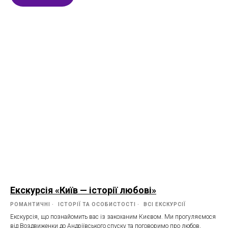
Екскурсія «Київ — історії любові»
РОМАНТИЧНІ
ІСТОРІЇ ТА ОСОБИСТОСТІ
ВСІ ЕКСКУРСІЇ
Екскурсія, що познайомить вас із закоханим Києвом. Ми прогуляємося
від Воздвиженки до Андріївського спуску та поговоримо про любов,