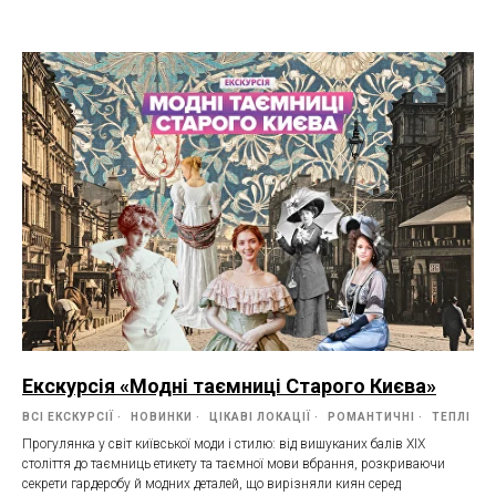
Екскурсія «Модні таємниці Старого Києва»
ВСІ ЕКСКУРСІЇ
НОВИНКИ
ЦІКАВІ ЛОКАЦІЇ
РОМАНТИЧНІ
ТЕПЛІ
Прогулянка у світ київської моди і стилю: від вишуканих балів XIX
століття до таємниць етикету та таємної мови вбрання, розкриваючи
секрети гардеробу й модних деталей, що вирізняли киян серед