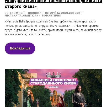
Екскурсія «Світське, таємне та солодке життя
старого Києва»
ВСІ ЕКСКУРСІЇ
НОВИНКИ
ІСТОРІЇ ТА ОСОБИСТОСТІ
МІСТИКА ТА АВАНТЮРИ
РОМАНТИЧНІ
Київ часів Belle Epoque, коли світ був безтурботним, місто зростало з
неймовірною швидкістю і вирувало мистецьке життя. Нашими героями
будуть відомі митці та меценати, архітектори і музиканти, дами напівсвіту
та актори кабаре, і шарм тієї епохи.
Докладніше