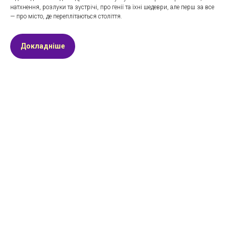
натхнення, розлуки та зустрічі, про генії та їхні шедеври, але перш за все
— про місто, де переплітаються століття.
Докладніше