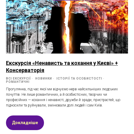
Екскурсія «Ненависть та кохання у Києві» +
Консерваторія
ВСІ ЕКСКУРСІЇ
НОВИНКИ
ІСТОРІЇ ТА ОСОБИСТОСТІ
РОМАНТИЧНІ
Прогулянка, під час якої ми відчуємо нерв найсильніших людських
почуттів. Не лише романтичних, а й особистісних, творчих чи
професійних — кохання і ненависті, дружби й зради, пристрастей, що
підносили та руйнували, змінювали долі людей і сам Київ.
Докладніше