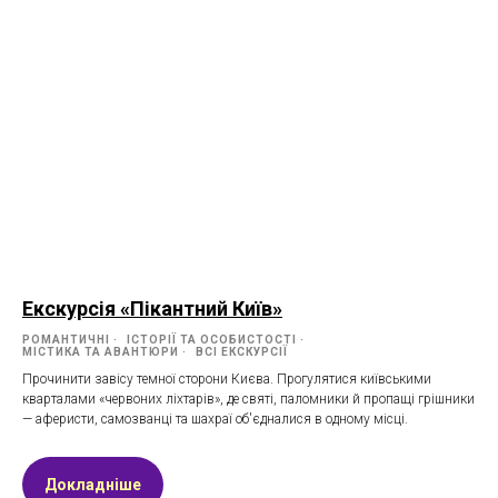
Екскурсія «Пікантний Київ»
РОМАНТИЧНІ
ІСТОРІЇ ТА ОСОБИСТОСТІ
МІСТИКА ТА АВАНТЮРИ
ВСІ ЕКСКУРСІЇ
Прочинити завісу темної сторони Києва. Прогулятися київськими
кварталами «червоних ліхтарів», де святі, паломники й пропащі грішники
— аферисти, самозванці та шахраї об'єдналися в одному місці.
Докладніше