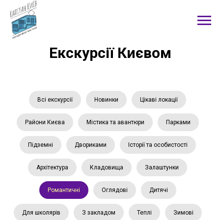
Екскурсії Києвом
Всі екскурсії
Новинки
Цікаві локації
Райони Києва
Містика та авантюри
Парками
Підземні
Двориками
Історії та особистості
Архітектура
Кладовища
Залаштунки
Романтичні
Оглядові
Дитячі
Для школярів
З закладом
Теплі
Зимові