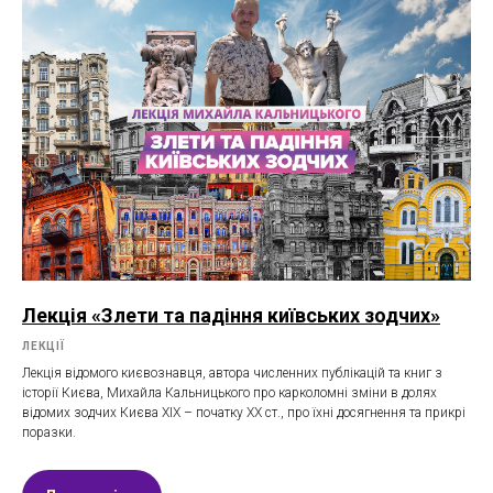
Лекція «Злети та падіння київських зодчих»
ЛЕКЦІЇ
Лекція відомого києвознавця, автора численних публікацій та книг з
історії Києва, Михайла Кальницького про карколомні зміни в долях
відомих зодчих Києва ХІХ – початку ХХ ст., про їхні досягнення та прикрі
поразки.