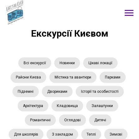
Екскурсії Києвом
Всі екскурсії
Новинки
Цікаві локації
Райони Києва
Містика та авантюри
Парками
Підземні
Двориками
Історії та особистості
Архітектура
Кладовища
Залаштунки
Романтичні
Оглядові
Дитячі
Для школярів
З закладом
Теплі
Зимові