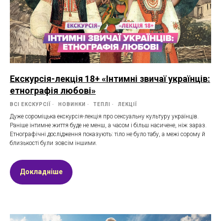
Екскурсія-лекція 18+ «Інтимні звичаї українців:
етнографія любові»
ВСІ ЕКСКУРСІЇ
НОВИНКИ
ТЕПЛІ
ЛЕКЦІЇ
Дуже сороміцька екскурсія-лекція про сексуальну культуру українців.
Раніше інтимне життя буде не менш, а часом і більш насичене, ніж зараз.
Етнографічні дослідження показують: тіло не було табу, а межі сорому й
близькості були зовсім іншими.
Докладніше