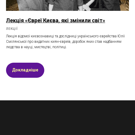
Лекція «Євреї Києва, які змінили світ»
ЛЕКЦІЇ
Лекція відомої києвознавиці та дослідниці українського єврейства Юлії
Смілянської про видатних киян-євреїв, доробок яких став надбанням
людства в науці, мистецтві, політиці.
Докладніше