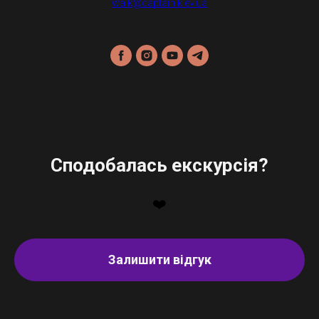
walk@captain.kiev.ua
Сподобалась екскурсія?
❤️
Залишити відгук